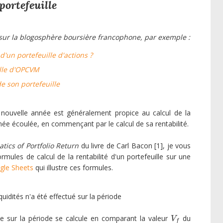
portefeuille
s sur la blogosphère boursière francophone, par exemple :
 d'un portefeuille d'actions ?
ille d'OPCVM
e son portefeuille
 nouvelle année est généralement propice au calcul de la
née écoulée, en commençant par le calcul de sa rentabilité.
ics of Portfolio Return
du livre de Carl Bacon [1], je vous
rmules de calcul de la rentabilité d'un portefeuille sur une
ogle Sheets
qui illustre ces formules.
quidités n'a été effectué sur la période
le sur la période se calcule en comparant la valeur
du
V
f
V
f