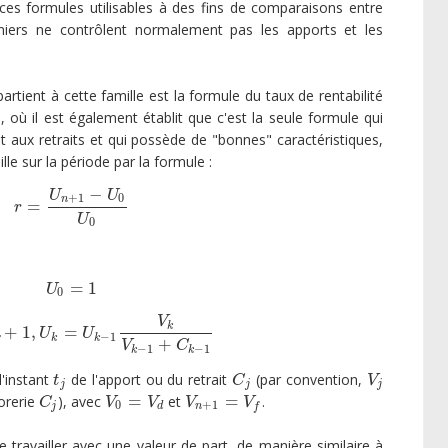
 ces formules utilisables à des fins de comparaisons entre
niers ne contrôlent normalement pas les apports et les
artient à cette famille est la formule du taux de rentabilité
], où il est également établit que c'est la seule formule qui
et aux retraits et qui possède de "bonnes" caractéristiques,
lle sur la période par la formule :
−
U
U
+
1
0
n
=
r
=
U
n
+
1
−
U
0
U
0
r
U
0
=
1
U
0
=
1
U
0
V
k
+
1
,
=
.
n
+
1
,
U
k
=
U
k
−
1
V
k
V
k
−
1
+
C
k
−
1
n
U
U
−
1
k
k
+
V
C
−
1
−
1
k
k
l'instant
de l'apport ou du retrait
(par convention,
t
j
C
j
V
j
t
C
V
j
j
j
=
=
sorerie
), avec
et
.
C
j
V
0
=
V
d
V
n
+
1
=
V
f
C
V
V
V
V
0
+
1
j
d
n
f
travailler avec une valeur de part, de manière similaire à