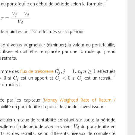
du portefeuille en début de période selon la formule :
−
V
V
d
f
=
r
=
V
f
−
V
d
V
d
r
V
d
e liquidités ont été effectués sur la période
 sont venus augmenter (diminuer) la valeur du portefeuille,
utilisée et doit être remplacée par une formule qui prend
retraits.
,
=
1..
,
≥
1
s comme des
flux de trésorerie
effectués
C
j
,
j
=
1..
n
,
n
≥
1
C
j
n
n
j
>
0
<
0
si
est un apport et
si
est un retrait, il
C
j
C
j
<
0
C
j
C
C
C
j
j
j
 formules :
ée par les capitaux (
Money Weighted Rate of Return /
tabilité du portefeuille du point de vue de l'investisseur.
alculer un taux de rentabilité constant sur toute la période
uille en fin de période avec la valeur
du portefeuille en
V
d
V
d
s et des retraits, selon différents niveaux de complexité