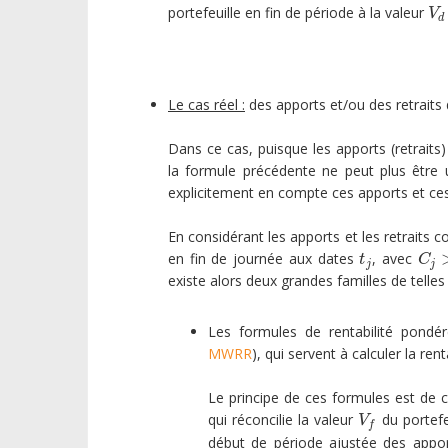
portefeuille en fin de période à la valeur
V
d
V
d
Le cas réel :
des apports et/ou des retraits d
Dans ce cas, puisque les apports (retraits)
la formule précédente ne peut plus être 
explicitement en compte ces apports et ces 
En considérant les apports et les retrait
en fin de journée aux dates
, avec
t
j
C
j
>
0
t
C
j
j
existe alors deux grandes familles de telles
Les formules de rentabilité pondér
MWRR
), qui servent à calculer la ren
Le principe de ces formules est de c
qui réconcilie la valeur
du portefe
V
f
V
f
début de période ajustée des apport