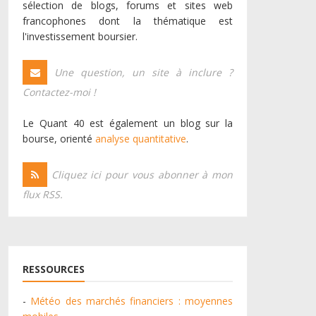
sélection de blogs, forums et sites web
francophones dont la thématique est
l'investissement boursier.
Une question, un site à inclure ?
Contactez-moi !
Le Quant 40 est également un blog sur la
bourse, orienté
analyse quantitative
.
Cliquez ici pour vous abonner à mon
flux RSS.
RESSOURCES
-
Météo des marchés financiers : moyennes