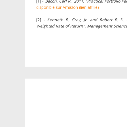
[1] -
Bacon, Carl R., 2011. "Practical Portfolio
disponible sur Amazon (lien affilié)
[2] -
Kenneth B. Gray, Jr. and Robert B. K. 
Weighted Rate of Return", Management Science, 