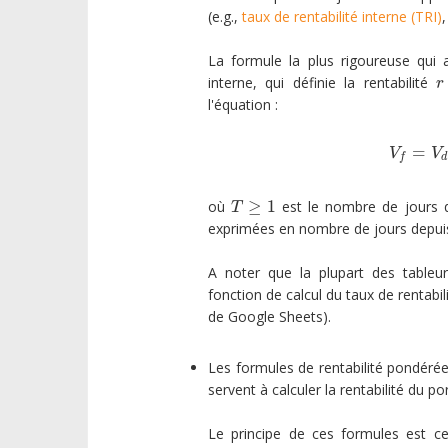
(e.g.,
taux de rentabilité interne (TRI)
La formule la plus rigoureuse qui a
interne, qui définie la rentabilité
r
r
l'équation :
=
V
f
=
V
V
d
f
≥
1
où
est le nombre de jours q
T
≥
1
T
exprimées en nombre de jours depuis 
A noter que la plupart des tableur
fonction de calcul du taux de rentabi
de Google Sheets).
Les formules de rentabilité pondérée
servent à calculer la rentabilité du po
Le principe de ces formules est cet