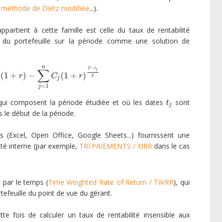
,
méthode de Dietz modifiée
...).
ppartient à cette famille est celle du taux de rentabilité
du portefeuille sur la période comme une solution de
n
−
T
t
∑
j
(
1
+
)
−
(
1
+
)
V
d
(
1
+
r
)
−
∑
j
=
1
n
C
j
(
1
+
r
)
T
−
t
j
T
r
C
r
T
j
=
1
j
ui composent la période étudiée et où les dates
sont
t
j
t
j
le début de la période.
s (Excel, Open Office, Google Sheets...) fournissent une
lité interne (par exemple,
TRI.PAIEMENTS / XIRR
dans le cas
 par le temps (
Time Weighted Rate of Return / TWRR
), qui
rtefeuille du point de vue du gérant.
te fois de calculer un taux de rentabilité insensible aux