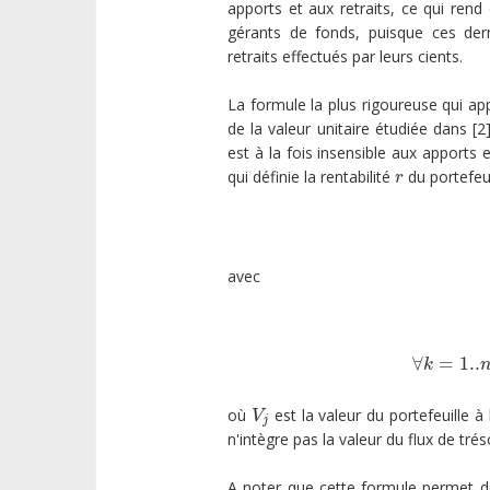
apports et aux retraits, ce qui rend
gérants de fonds, puisque ces der
retraits effectués par leurs cients.
La formule la plus rigoureuse qui app
de la valeur unitaire étudiée dans [2
est à la fois insensible aux apports 
qui définie la rentabilité
du portefeui
r
r
avec
∀
=
1..
∀
k
=
1.
k
où
est la valeur du portefeuille à 
V
j
V
j
n'intègre pas la valeur du flux de tré
A noter que cette formule permet de 